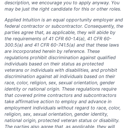
description, we encourage you to apply anyway. You
may be just the right candidate for this or other roles.
Applied Intuition is an equal opportunity employer and
federal contractor or subcontractor. Consequently, the
parties agree that, as applicable, they will abide by
the requirements of 41 CFR 60-1.4(a), 41 CFR 60-
300.5(a) and 41 CFR 60-741.5(a) and that these laws
are incorporated herein by reference. These
regulations prohibit discrimination against qualified
individuals based on their status as protected
veterans or individuals with disabilities, and prohibit
discrimination against all individuals based on their
race, color, religion, sex, sexual orientation, gender
identity or national origin. These regulations require
that covered prime contractors and subcontractors
take affirmative action to employ and advance in
employment individuals without regard to race, color,
religion, sex, sexual orientation, gender identity,
national origin, protected veteran status or disability.
The parties also agree that, as applicable, they will