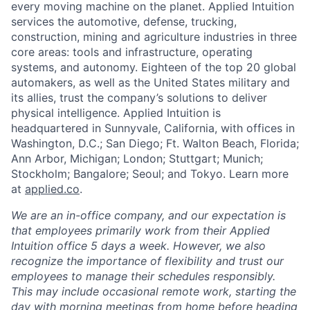
every moving machine on the planet. Applied Intuition
services the automotive, defense, trucking,
construction, mining and agriculture industries in three
core areas: tools and infrastructure, operating
systems, and autonomy. Eighteen of the top 20 global
automakers, as well as the United States military and
its allies, trust the company’s solutions to deliver
physical intelligence. Applied Intuition is
headquartered in Sunnyvale, California, with offices in
Washington, D.C.; San Diego; Ft. Walton Beach, Florida;
Ann Arbor, Michigan; London; Stuttgart; Munich;
Stockholm; Bangalore; Seoul; and Tokyo. Learn more
at
applied.co
.
We are an in-office company, and our expectation is
that employees primarily work from their Applied
Intuition office 5 days a week. However, we also
recognize the importance of flexibility and trust our
employees to manage their schedules responsibly.
This may include occasional remote work, starting the
day with morning meetings from home before heading