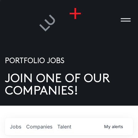
PORTFOLIO JOBS
JOIN ONE OF OUR
ANIES
COMPANIES!
PLE
T US
DIA
Jobs
Companies
Talent
My
alerts
TACT