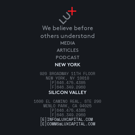
We believe before
others understand
MEDIA
ARTICLES
PODCAST
NEW YORK
920 BROADWAY 11TH FLOOR
NEW YORK, NY 10010
[P]
646.475.4385
[F]
646.349.2960
SILICON VALLEY
1600 EL CAMINO REAL, STE 290
MENLO PARK, CA 94025
[P]
646.475.4385
[F]
646.349.2960
[E]
INFO@LUXCAPITAL.COM
[E]
COMMS@LUXCAPITAL.COM