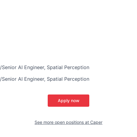
r AI Engineer, Spatial Perception
r AI Engineer, Spatial Perception
Apply now
See more open positions at
Caper