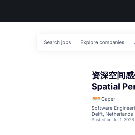
Search
jobs
Explore
companies
资深空间感知工程
Spatial Pe
Caper
Software Engineeri
Delft, Netherlands
Posted
on Jul 1, 2026