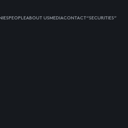
IES
PEOPLE
ABOUT US
MEDIA
CONTACT
“SECURITIES”