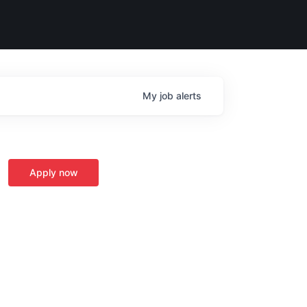
My
job
alerts
Apply now