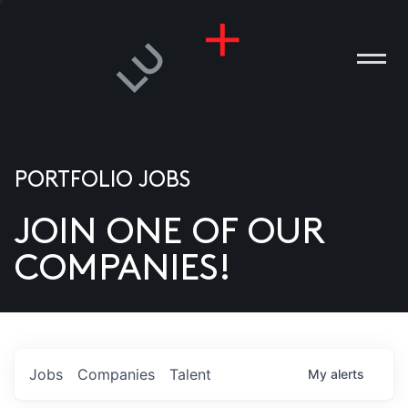
PORTFOLIO JOBS
JOIN ONE OF OUR
ANIES
COMPANIES!
PLE
T US
DIA
Jobs
Companies
Talent
My
alerts
TACT