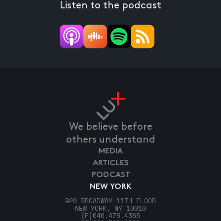
Listen to the podcast
We believe before
others understand
MEDIA
ARTICLES
PODCAST
NEW YORK
920 BROADWAY 11TH FLOOR
NEW YORK, NY 10010
[P]
646.475.4385