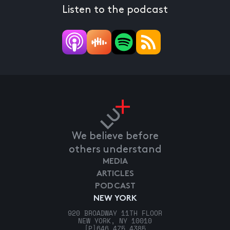
Listen to the podcast
We believe before
others understand
MEDIA
ARTICLES
PODCAST
NEW YORK
920 BROADWAY 11TH FLOOR
NEW YORK, NY 10010
[P]
646.475.4385