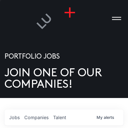
PORTFOLIO JOBS
JOIN ONE OF OUR
ANIES
COMPANIES!
PLE
T US
DIA
Jobs
Companies
Talent
My
alerts
TACT