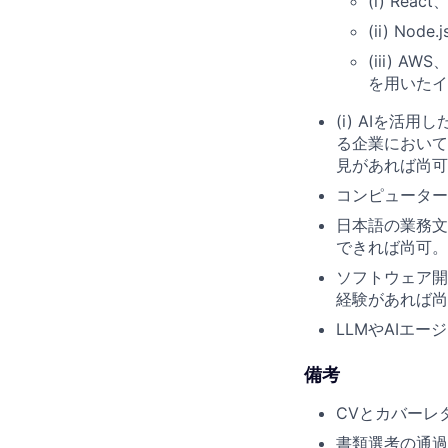
(i) Reac
(ii) No
(iii) 
を用いたイ
(i) AIを
る企業においての
見があれば尚可
コンピューター
日本語の業務文
できれば尚可。
ソフトウェア開発
経験があれば尚
LLMやAIエ
備考
CVとカバーレ
書類選考の通過