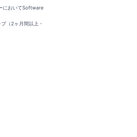
ターにおいてSoftware
ップ（2ヶ月間以上・