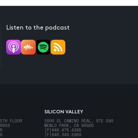
Listen to the podcast
SILICON VALLEY
1TH FLOOR
1600 EL CAMINO REAL, STE 290
0010
MENLO PARK, CA 94025
5
[P]
646.475.4385
0
[F]
646.349.2960