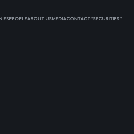
IES
PEOPLE
ABOUT US
MEDIA
CONTACT
“SECURITIES”