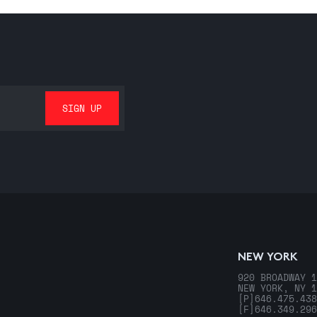
NEW YORK
920 BROADWAY 1
NEW YORK, NY 1
[P]
646.475.438
[F]
646.349.296