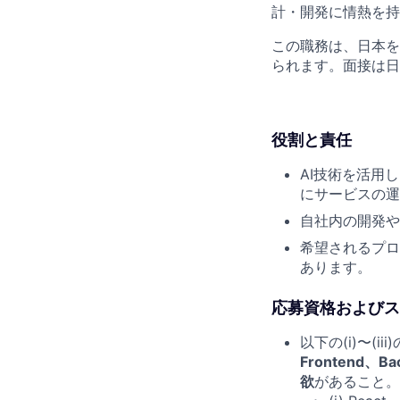
計・開発に情熱を持
この職務は、日本を
られます。面接は日
役割と責任
AI技術を活用し
にサービスの運
自社内の開発や
希望されるプロ
あります。
応募資格およびス
以下の(i)〜(iii)
Frontend、
欲
があること。