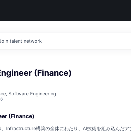
Join talent network
Engineer (Finance)
ce, Software Engineering
26
eer (Finance)
kend、Infrastructure構築の全体にわたり、AI技術を組み込