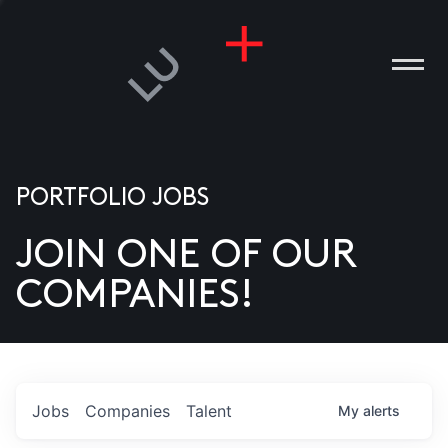
PORTFOLIO JOBS
JOIN ONE OF OUR
ANIES
COMPANIES!
PLE
T US
DIA
Jobs
Companies
Talent
My
alerts
TACT