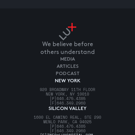
We believe before
others understand
MEDIA
ARTICLES
PODCAST
NEW YORK
920 BROADWAY 11TH FLOOR
NEW YORK, NY 10010
[P]
646.475.4385
[F]
646.349.2960
SILICON VALLEY
1600 EL CAMINO REAL, STE 290
MENLO PARK, CA 94025
[P]
646.475.4385
[F]
646.349.2960