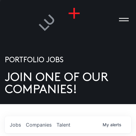
PORTFOLIO JOBS
JOIN ONE OF OUR
ANIES
COMPANIES!
PLE
T US
DIA
Jobs
Companies
Talent
My
alerts
TACT