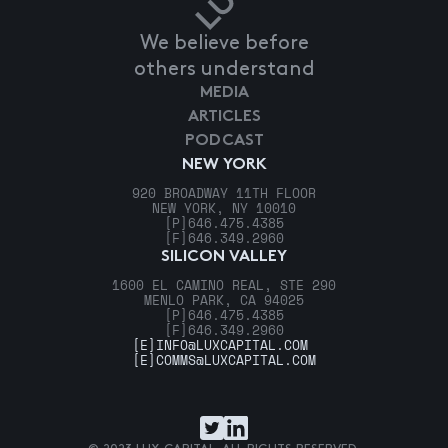
We believe before
others understand
MEDIA
ARTICLES
PODCAST
NEW YORK
920 BROADWAY 11TH FLOOR
NEW YORK, NY 10010
[P]
646.475.4385
[F]
646.349.2960
SILICON VALLEY
1600 EL CAMINO REAL, STE 290
MENLO PARK, CA 94025
[P]
646.475.4385
[F]
646.349.2960
[E]
INFO@LUXCAPITAL.COM
[E]
COMMS@LUXCAPITAL.COM